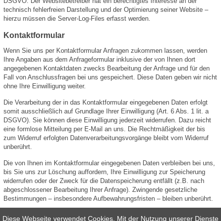
DSGVO. Der Websitebetreiber hat ein berechtigtes Interesse an der
technisch fehlerfreien Darstellung und der Optimierung seiner Website –
hierzu müssen die Server-Log-Files erfasst werden.
Kontaktformular
Wenn Sie uns per Kontaktformular Anfragen zukommen lassen, werden
Ihre Angaben aus dem Anfrageformular inklusive der von Ihnen dort
angegebenen Kontaktdaten zwecks Bearbeitung der Anfrage und für den
Fall von Anschlussfragen bei uns gespeichert. Diese Daten geben wir nicht
ohne Ihre Einwilligung weiter.
Die Verarbeitung der in das Kontaktformular eingegebenen Daten erfolgt
somit ausschließlich auf Grundlage Ihrer Einwilligung (Art. 6 Abs. 1 lit. a
DSGVO). Sie können diese Einwilligung jederzeit widerrufen. Dazu reicht
eine formlose Mitteilung per E-Mail an uns. Die Rechtmäßigkeit der bis
zum Widerruf erfolgten Datenverarbeitungsvorgänge bleibt vom Widerruf
unberührt.
Die von Ihnen im Kontaktformular eingegebenen Daten verbleiben bei uns,
bis Sie uns zur Löschung auffordern, Ihre Einwilligung zur Speicherung
widerrufen oder der Zweck für die Datenspeicherung entfällt (z.B. nach
abgeschlossener Bearbeitung Ihrer Anfrage). Zwingende gesetzliche
Bestimmungen – insbesondere Aufbewahrungsfristen – bleiben unberührt.
Diese Webseite verwendet Cookies. Mit der Nutzung unserer Dienste